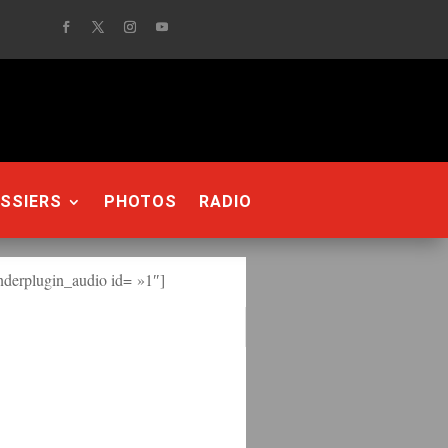
SSIERS
PHOTOS
RADIO
derplugin_audio id= »1″]