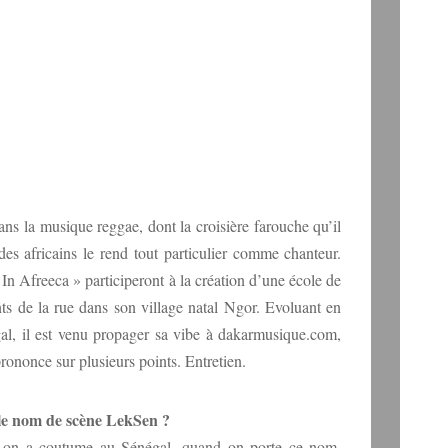
ns la musique reggae, dont la croisière farouche qu’il
es africains le rend tout particulier comme chanteur.
n Afreeca » participeront à la création d’une école de
nts de la rue dans son village natal Ngor. Evoluant en
l, il est venu propager sa vibe à dakarmusique.com,
rononce sur plusieurs points. Entretien.
e nom de scène LekSen ?
 on a coutume au Sénégal, quand on porte ce nom,