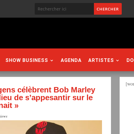
SHOW BUSINESS
AGENDA
ARTISTES
DO
[won
gens célèbrent Bob Marley
lieu de s’appesantir sur le
nait »
views