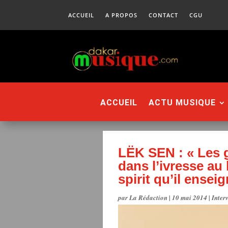
ACCUEIL
A PROPOS
CONTACT
CGU
ACCUEIL
ACTU MUSIQUE
LËK SEN : « Les 
dans l’ivresse au 
spirit qu’il enseig
par
La Rédaction
|
10 mai 2014
|
Inter