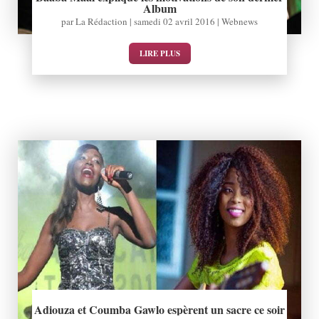
Album
par
La Rédaction
|
samedi 02 avril 2016
|
Webnews
LIRE PLUS
Adiouza et Coumba Gawlo espèrent un sacre ce soir