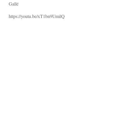
Gallé
https://youtu.be/xT1bn9UmilQ