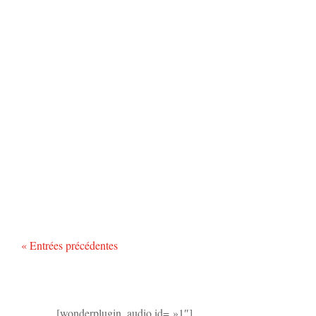
« Entrées précédentes
[wonderplugin_audio id= »1″]