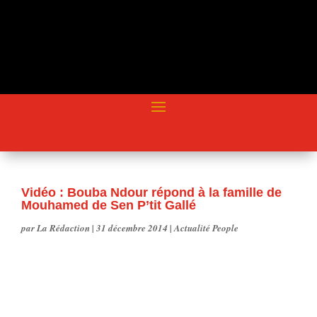
Vidéo : Bouba Ndour répond à la famille de
Mouhamed de Sen P’tit Gallé
par
La Rédaction
|
31 décembre 2014
|
Actualité People