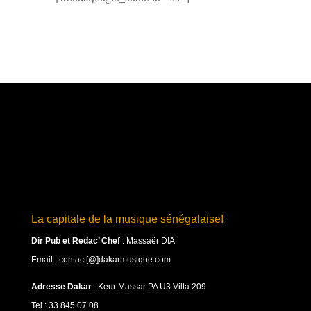
La capitale de la musique sénégalaise!
Dir Pub et Redac’ Chef
:
Massaër DIA
Email : contact[@]dakarmusique.com
Adresse Dakar
: Keur Massar PA U3 Villa 209
Tel : 33 845 07 08