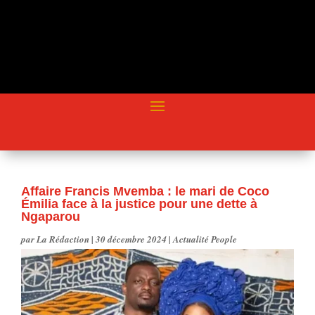
Affaire Francis Mvemba : le mari de Coco
Émilia face à la justice pour une dette à
Ngaparou
par
La Rédaction
|
30 décembre 2024
|
Actualité People