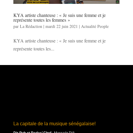
KYA artiste chanteuse : « Je suis une femme et je
représente toutes les femmes »
par
La Rédaction
|
mardi 22 juin 2021
|
Actualité People
KYA artiste chanteuse : « Je suis une femme et je
représente toutes les...
La capitale de la musique sénégalaise!
Dir Pub et Redac’ Chef
:
Massaër DIA