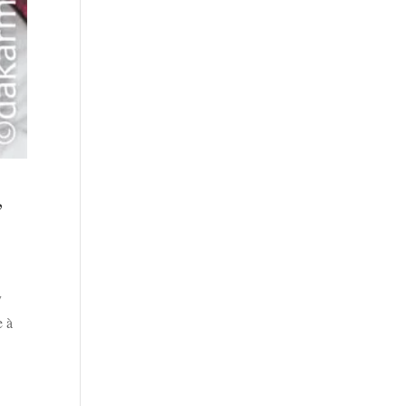
,
y
e à