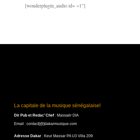
[wonderplugin_audio id= »1″]
La capitale de la musique sénégalaise!
Dir Pub et Redac’ Chef
:
Massaër DIA
Email : contact[@]dakarmusique.com
Adresse Dakar
: Keur Massar PA U3 Villa 209