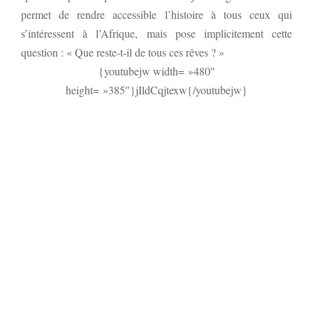
permet de rendre accessible l’histoire à tous ceux qui
s’intéressent à l’Afrique, mais pose implicitement cette
question : « Que reste-t-il de tous ces rêves ? »
{youtubejw width= »480″
height= »385″}jIldCqjtexw{/youtubejw}