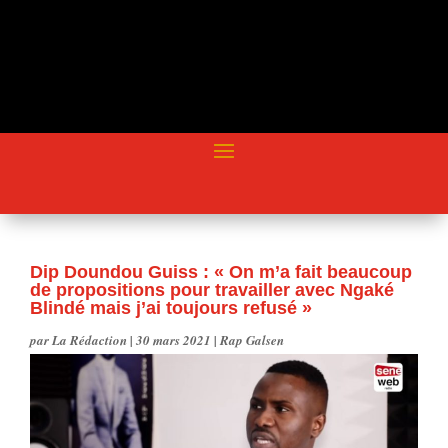
Dip Doundou Guiss : « On m’a fait beaucoup
de propositions pour travailler avec Ngaké
Blindé mais j’ai toujours refusé »
par
La Rédaction
|
30 mars 2021
|
Rap Galsen