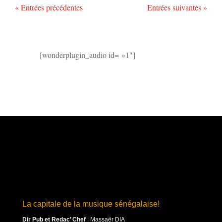
« Entrées précédentes
Entrées suivantes »
[wonderplugin_audio id= »1″]
La capitale de la musique sénégalaise!
Dir Pub et Redac’ Chef
:
Massaër DIA