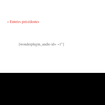
« Entrées précédentes
[wonderplugin_audio id= »1″]