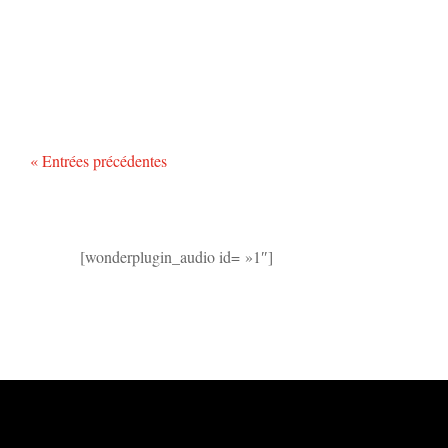
« Entrées précédentes
[wonderplugin_audio id= »1″]