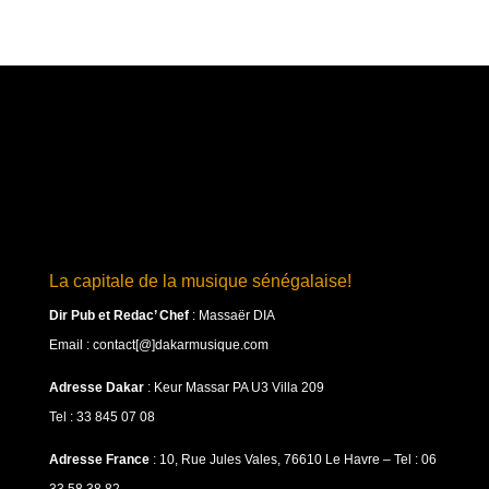
La capitale de la musique sénégalaise!
Dir Pub et Redac’ Chef
:
Massaër DIA
Email : contact[@]dakarmusique.com
Adresse Dakar
: Keur Massar PA U3 Villa 209
Tel : 33 845 07 08
Adresse France
: 10, Rue Jules Vales, 76610 Le Havre – Tel : 06
33 58 38 82