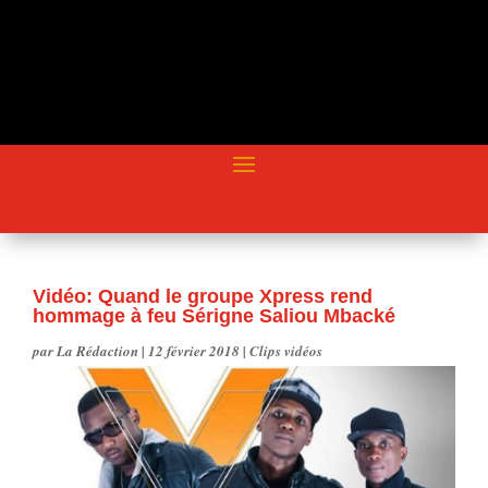
Vidéo: Quand le groupe Xpress rend
hommage à feu Sérigne Saliou Mbacké
par
La Rédaction
|
12 février 2018
|
Clips vidéos