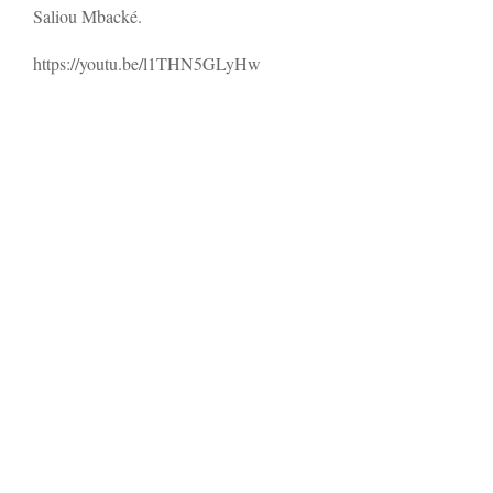
Saliou Mbacké.
https://youtu.be/l1THN5GLyHw