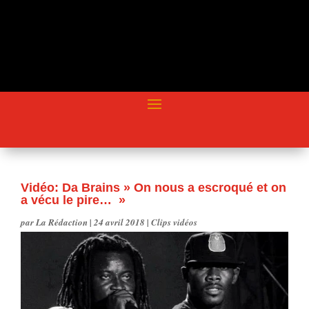
Vidéo: Da Brains » On nous a escroqué et on
a vécu le pire… »
par
La Rédaction
|
24 avril 2018
|
Clips vidéos