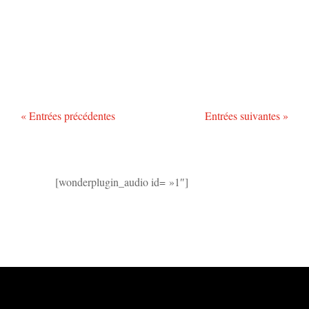
« Entrées précédentes
Entrées suivantes »
[wonderplugin_audio id= »1″]