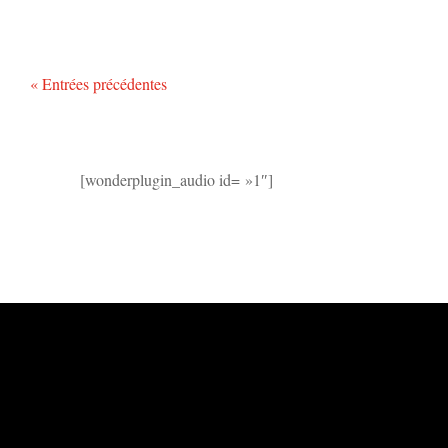
« Entrées précédentes
[wonderplugin_audio id= »1″]