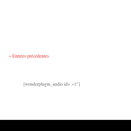
« Entrées précédentes
[wonderplugin_audio id= »1″]