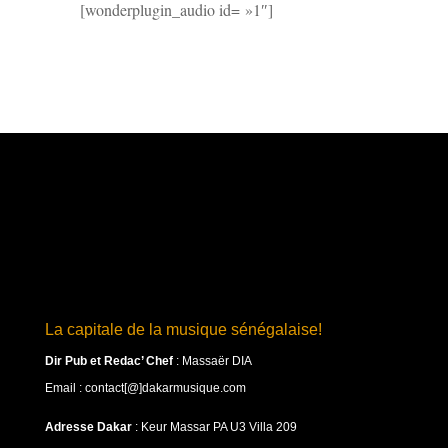
[wonderplugin_audio id= »1″]
La capitale de la musique sénégalaise!
Dir Pub et Redac’ Chef
:
Massaër DIA
Email : contact[@]dakarmusique.com
Adresse Dakar
: Keur Massar PA U3 Villa 209