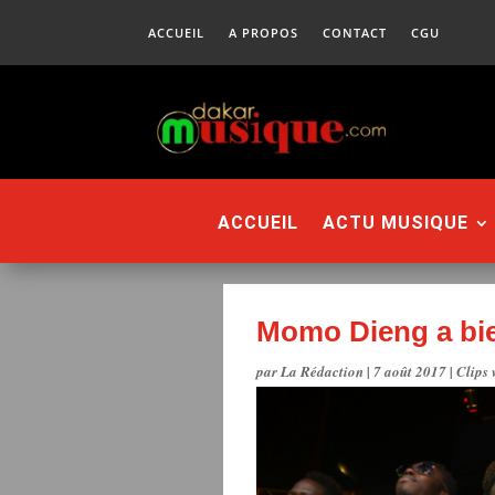
ACCUEIL
A PROPOS
CONTACT
CGU
ACCUEIL
ACTU MUSIQUE
Momo Dieng a bi
par
La Rédaction
|
7 août 2017
|
Clips 