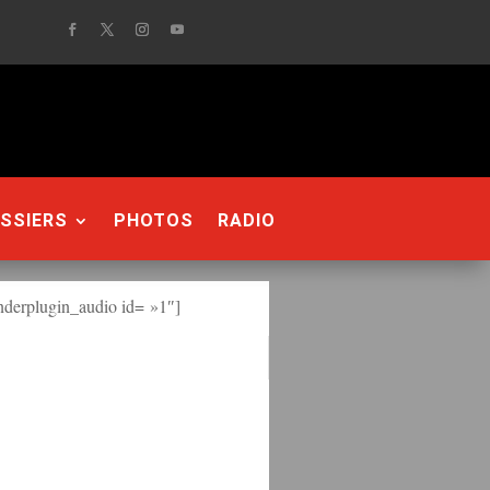
SSIERS
PHOTOS
RADIO
derplugin_audio id= »1″]