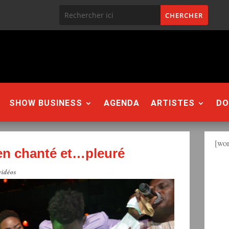
SHOW BUSINESS
AGENDA
ARTISTES
DO
[won
en chanté et…pleuré
vidéos