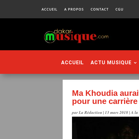
ACCUEIL
A PROPOS
CONTACT
CGU
ACCUEIL
ACTU MUSIQUE
Ma Khoudia aurait
pour une carrière
par
La Rédaction
|
13 mars 2018
|
A la