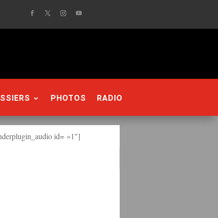
SSIERS
PHOTOS
RADIO
derplugin_audio id= »1″]