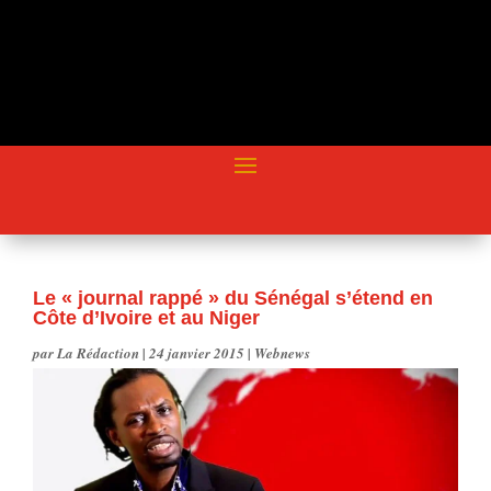
Le « journal rappé » du Sénégal s’étend en
Côte d’Ivoire et au Niger
par
La Rédaction
|
24 janvier 2015
|
Webnews