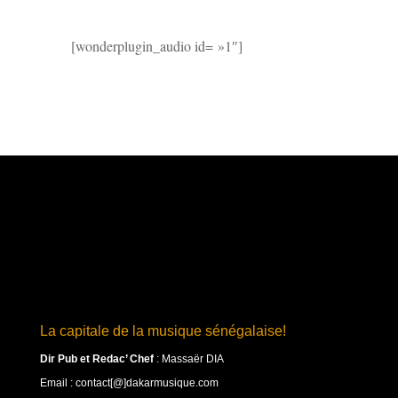
[wonderplugin_audio id= »1″]
La capitale de la musique sénégalaise!
Dir Pub et Redac’ Chef
:
Massaër DIA
Email : contact[@]dakarmusique.com