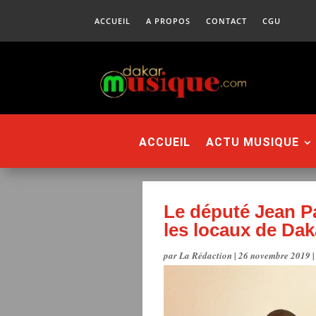
ACCUEIL
A PROPOS
CONTACT
CGU
ACCUEIL
ACTU MUSIQUE
Le député Jean P
les locaux de Da
par
La Rédaction
|
26 novembre 2019