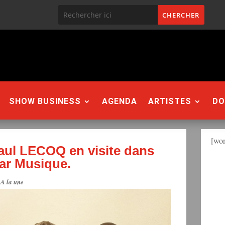
SHOW BUSINESS
AGENDA
ARTISTES
DO
[won
aul LECOQ en visite dans
kar Musique.
|
A la une