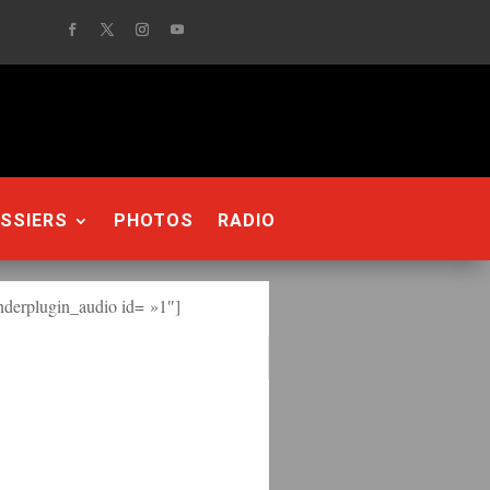
SSIERS
PHOTOS
RADIO
derplugin_audio id= »1″]