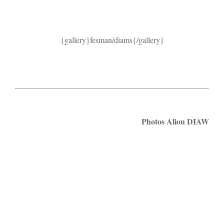
{gallery}fesman/diams{/gallery}
Photos Aliou DIAW