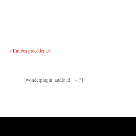
« Entrées précédentes
[wonderplugin_audio id= »1″]