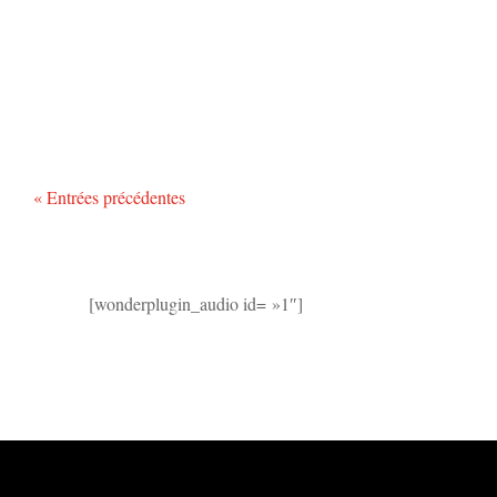
« Entrées précédentes
[wonderplugin_audio id= »1″]