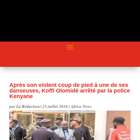
Après son violent coup de pied à une de ses
danseuses, Koffi Olomidé arrêté par la police
Kenyane
par
La Rédaction
|
23 juillet 2016
|
Africa News