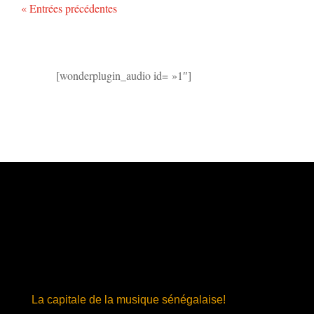
« Entrées précédentes
[wonderplugin_audio id= »1″]
La capitale de la musique sénégalaise!