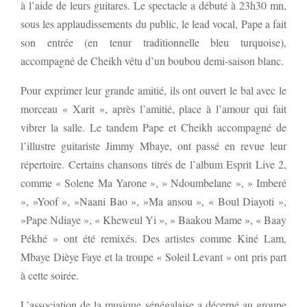
à l’aide de leurs guitares. Le spectacle a débuté à 23h30 mn,
sous les applaudissements du public, le lead vocal, Pape a fait
son entrée (en tenur traditionnelle bleu turquoise),
accompagné de Cheikh vêtu d’un boubou demi-saison blanc.
Pour exprimer leur grande amitié, ils ont ouvert le bal avec le
morceau « Xarit », après l’amitié, place à l’amour qui fait
vibrer la salle. Le tandem Pape et Cheikh accompagné de
l’illustre guitariste Jimmy Mbaye, ont passé en revue leur
répertoire. Certains chansons titrés de l’album Esprit Live 2,
comme « Solene Ma Yarone », » Ndoumbelane », » Imberé
», »Yoof », »Naani Bao », »Ma ansou », « Boul Diayoti »,
»Pape Ndiaye », « Kheweul Yi », » Baakou Mame », « Baay
Pékhé » ont été remixés. Des artistes comme Kiné Lam,
Mbaye Dièye Faye et la troupe « Soleil Levant » ont pris part
à cette soirée.
L’association de la musique sénégalaise a décerné au groupe