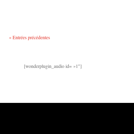
« Entrées précédentes
[wonderplugin_audio id= »1″]