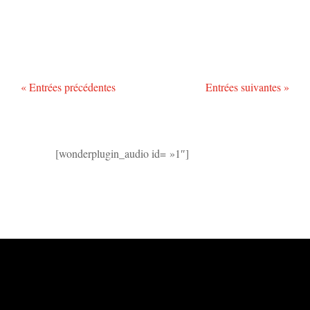
« Entrées précédentes
Entrées suivantes »
[wonderplugin_audio id= »1″]