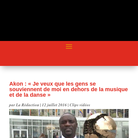
Akon : « Je veux que les gens se
souviennent de moi en dehors de la musique
et de la danse »
par
La Rédaction
|
12 juillet 2016
|
Clips vidéos