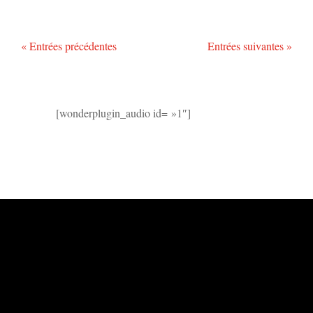
« Entrées précédentes
Entrées suivantes »
[wonderplugin_audio id= »1″]