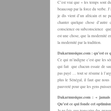
C’est vrai que « les temps sont du
beaucoup par la force du verbe. J’
je dis vient d’un africain et ne p
chanter quelque chose d’autre q
conscience ou subconscience que l
est une chose, que la modernité e
la modernité par la tradition.
Dakarmusique.com : qu’est ce qu
Ce qui m’indigne c’est que les sé
qui fait que chacun essaie de sau
pas payé … tout se résume à l’arge
plus le Sénégal, il faut que nous
pauvreté pour que les gens puissent
Dakarmusique.com : « jamais 
Qu’est ce qui fonde cet optimis
Je ne fais que transcrire des prove