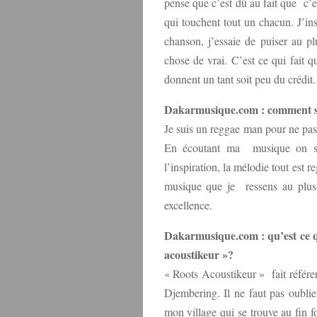
pense que c’est dû au fait que c’
qui touchent tout un chacun. J’in
chanson, j’essaie de puiser au p
chose de vrai. C’est ce qui fait 
donnent un tant soit peu du crédit.
Dakarmusique.com : comment s’e
Je suis un reggae man pour ne pas
En écoutant ma musique on sai
l’inspiration, la mélodie tout est 
musique que je ressens au plus 
excellence.
Dakarmusique.com : qu’est ce qu
acoustikeur »?
« Roots Acoustikeur » fait référ
Djembering. Il ne faut pas oubli
mon village qui se trouve au fin 