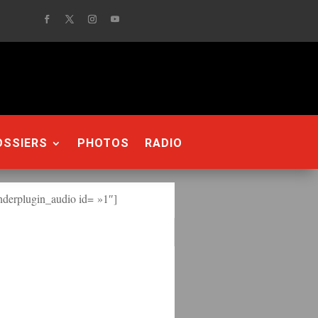
OSSIERS
PHOTOS
RADIO
derplugin_audio id= »1″]