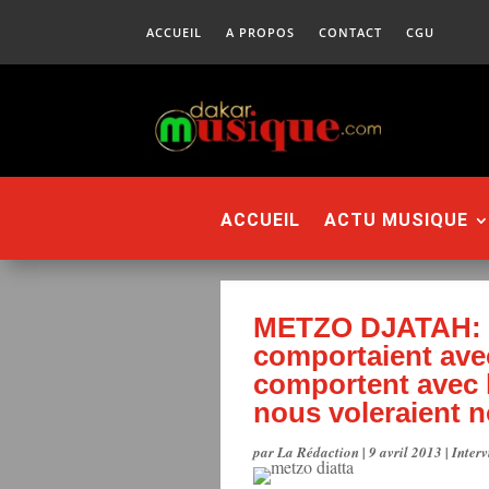
ACCUEIL
A PROPOS
CONTACT
CGU
ACCUEIL
ACTU MUSIQUE
METZO DJATAH: « 
comportaient ave
comportent avec 
nous voleraient n
par
La Rédaction
|
9 avril 2013
|
Interv