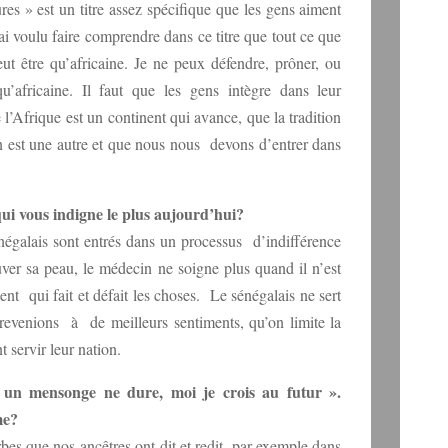
res » est un titre assez spécifique que les gens aiment
ai voulu faire comprendre dans ce titre que tout ce que
eut être qu’africaine. Je ne peux défendre, prôner, ou
u’africaine. Il faut que les gens intègre dans leur
’Afrique est un continent qui avance, que la tradition
n est une autre et que nous nous devons d’entrer dans
i vous indigne le plus aujourd’hui?
négalais sont entrés dans un processus d’indifférence
ver sa peau, le médecin ne soigne plus quand il n’est
nt qui fait et défait les choses. Le sénégalais ne sert
 revenions à de meilleurs sentiments, qu’on limite la
 servir leur nation.
un mensonge ne dure, moi je crois au futur ».
me?
rbes que nos ancêtres ont dit et redit, par exemple dans