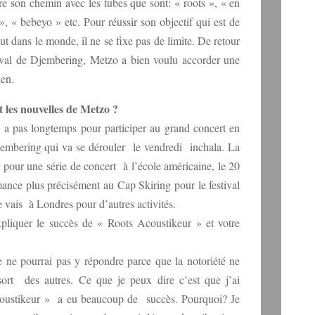
aire son chemin avec les tubes que sont: « roots », « en
», « bebeyo » etc. Pour réussir son objectif qui est de
out dans le monde, il ne se fixe pas de limite. De retour
tival de Djembering, Metzo a bien voulu accorder une
en.
 les nouvelles de Metzo ?
 y a pas longtemps pour participer au grand concert en
Djembering qui va se dérouler le vendredi inchala. La
 pour une série de concert à l’école américaine, le 20
ance plus précisément au Cap Skiring pour le festival
 vais à Londres pour d’autres activités.
iquer le succès de « Roots Acoustikeur » et votre
e ne pourrai pas y répondre parce que la notoriété ne
ssort des autres. Ce que je peux dire c’est que j’ai
oustikeur » a eu beaucoup de succès. Pourquoi? Je