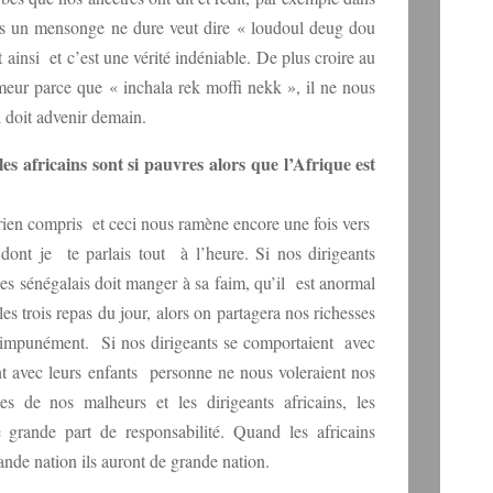
is un mensonge ne dure veut dire « loudoul deug dou
t ainsi et c’est une vérité indéniable. De plus croire au
umeur parce que « inchala rek moffi nekk », il ne nous
i doit advenir demain.
 africains sont si pauvres alors que l’Afrique est
 rien compris et ceci nous ramène encore une fois vers
 dont je te parlais tout à l’heure. Si nos dirigeants
des sénégalais doit manger à sa faim, qu’il est anormal
les trois repas du jour, alors on partagera nos richesses
er impunément. Si nos dirigeants se comportaient avec
t avec leurs enfants personne ne nous voleraient nos
 de nos malheurs et les dirigeants africains, les
ne grande part de responsabilité. Quand les africains
nde nation ils auront de grande nation.