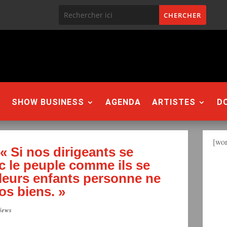
SHOW BUSINESS
AGENDA
ARTISTES
D
[won
Si nos dirigeants se
c le peuple comme ils se
leurs enfants personne ne
os biens. »
iews