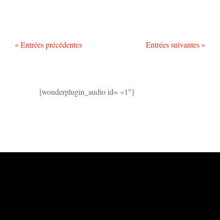
« Entrées précédentes
Entrées suivantes »
[wonderplugin_audio id= »1″]