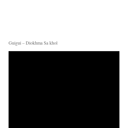
Guigui – Diokhma Sa khol